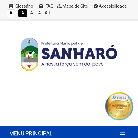
Glossário
FAQ
Mapa do Site
Acessibilidade
A+
A
A
A
A-
MENU PRINCIPAL