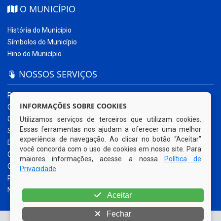
O MUNICÍPIO
História do Município
Símbolos do Município
Hino do Município
NOSSOS SERVIÇOS
Portal da Transparência
INFORMAÇÕES SOBRE COOKIES
Carta de Serviços ao Usuário
Ouvidoria Municipal
Utilizamos serviços de terceiros que utilizam cookies.
Essas ferramentas nos ajudam a oferecer uma melhor
Sistema Eletrônico – e-SIC
experiência de navegação. Ao clicar no botão “Aceitar”
Diário Oficial
você concorda com o uso de cookies em nosso site. Para
Quadro de Avisos
maiores informações, acesse a nossa
Política de
Contracheque Online
Privacidade
.
Portal do Contribuinte
Nota Fiscal Eletrônica
Aceitar
Fechar