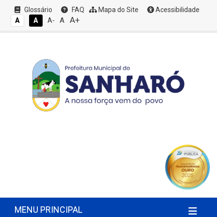
Glossário
FAQ
Mapa do Site
Acessibilidade
A+
A
A
A
A-
MENU PRINCIPAL