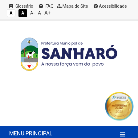
Glossário
FAQ
Mapa do Site
Acessibilidade
A+
A
A
A
A-
MENU PRINCIPAL