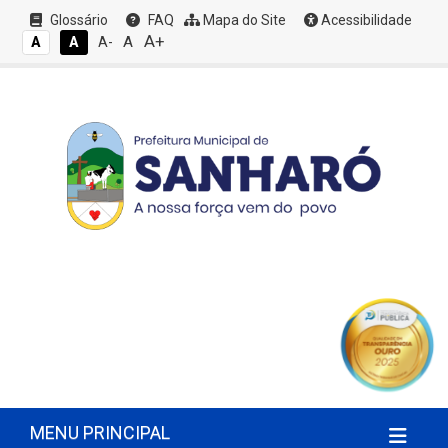
Glossário
FAQ
Mapa do Site
Acessibilidade
A+
A
A
A
A-
MENU PRINCIPAL