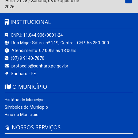
Hora:
21:28
/
Sábado
,
08 de agosto de
2026
INSTITUCIONAL
CNPJ: 11.044.906/0001-24
Rua Major Sátiro, nº 219, Centro - CEP: 55.250-000
Atendimento: 07:00hs às 13:00hs
(87) 9 9140-7870
protocolo@sanharo.pe.gov.br
Sanharó - PE
O MUNICÍPIO
História do Município
Símbolos do Município
Hino do Município
NOSSOS SERVIÇOS