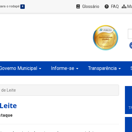
Glossário
FAQ
Ma
 para o rodapé
4
Governo Municipal
Informe-se
Transparência
 de Leite
Leite
T
staque