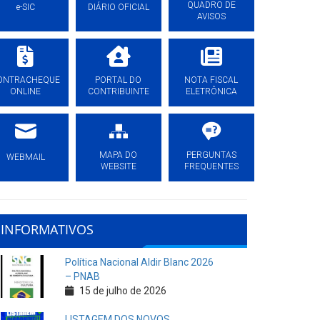
QUADRO DE
e-SIC
DIÁRIO OFICIAL
AVISOS
ONTRACHEQUE
PORTAL DO
NOTA FISCAL
ONLINE
CONTRIBUINTE
ELETRÔNICA
MAPA DO
PERGUNTAS
WEBMAIL
WEBSITE
FREQUENTES
INFORMATIVOS
Política Nacional Aldir Blanc 2026
– PNAB
15 de julho de 2026
LISTAGEM DOS NOVOS