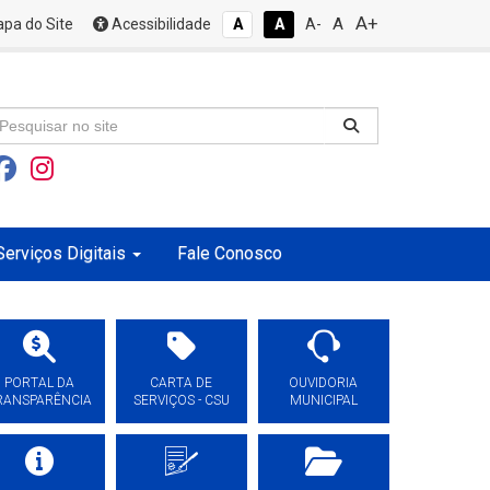
A+
A
pa do Site
Acessibilidade
A
A
A-
Serviços Digitais
Fale Conosco
PORTAL DA
CARTA DE
OUVIDORIA
RANSPARÊNCIA
SERVIÇOS - CSU
MUNICIPAL