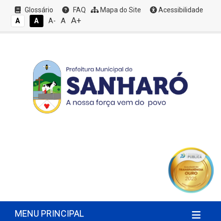
Glossário
FAQ
Mapa do Site
Acessibilidade
A+
A
A
A
A-
MENU PRINCIPAL