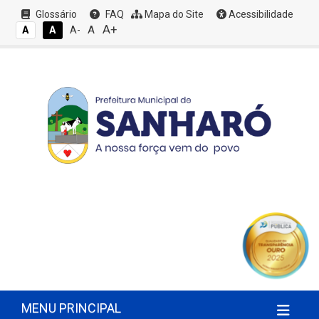
Glossário
FAQ
Mapa do Site
Acessibilidade
A+
A
A
A
A-
MENU PRINCIPAL