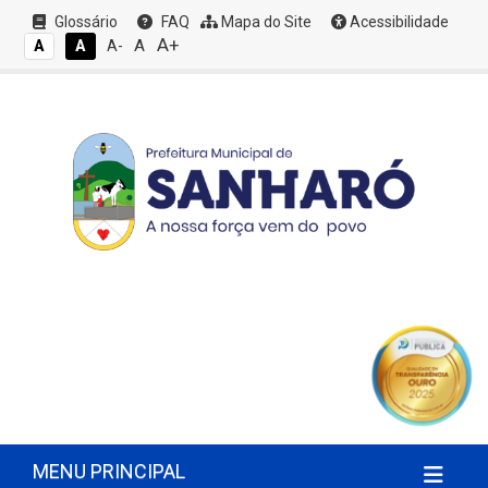
Glossário
FAQ
Mapa do Site
Acessibilidade
A+
A
A
A
A-
MENU PRINCIPAL