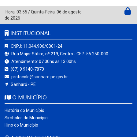
Hora:
03:55
/
Quinta-Feira
,
06 de agosto
de 2026
INSTITUCIONAL
CNPJ: 11.044.906/0001-24
Rua Major Sátiro, nº 219, Centro - CEP: 55.250-000
Atendimento: 07:00hs às 13:00hs
(87) 9 9140-7870
protocolo@sanharo.pe.gov.br
Sanharó - PE
O MUNICÍPIO
História do Município
Símbolos do Município
Hino do Município