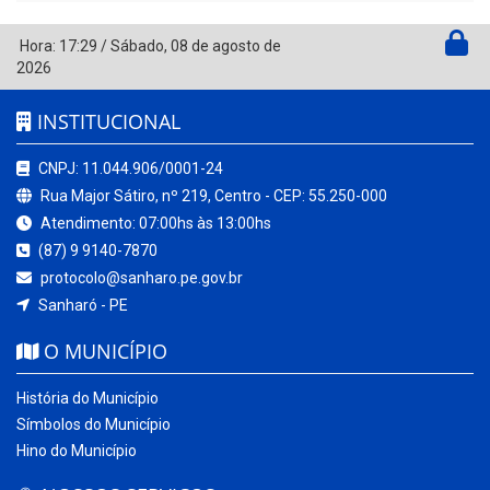
Hora:
17:29
/
Sábado
,
08 de agosto de
2026
INSTITUCIONAL
CNPJ: 11.044.906/0001-24
Rua Major Sátiro, nº 219, Centro - CEP: 55.250-000
Atendimento: 07:00hs às 13:00hs
(87) 9 9140-7870
protocolo@sanharo.pe.gov.br
Sanharó - PE
O MUNICÍPIO
História do Município
Símbolos do Município
Hino do Município