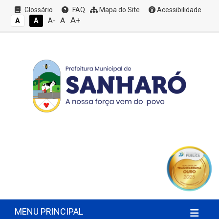
Glossário
FAQ
Mapa do Site
Acessibilidade
A+
A
A
A
A-
MENU PRINCIPAL