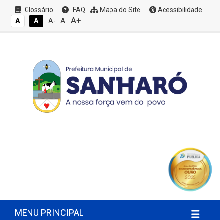
Glossário
FAQ
Mapa do Site
Acessibilidade
A+
A
A
A
A-
MENU PRINCIPAL