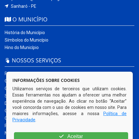
Sanharó - PE
O MUNICÍPIO
História do Município
Símbolos do Município
Hino do Município
NOSSOS SERVIÇOS
Portal da Transparência
INFORMAÇÕES SOBRE COOKIES
Carta de Serviços ao Usuário
Ouvidoria Municipal
Utilizamos serviços de terceiros que utilizam cookies.
Essas ferramentas nos ajudam a oferecer uma melhor
Sistema Eletrônico – e-SIC
experiência de navegação. Ao clicar no botão “Aceitar”
Diário Oficial
você concorda com o uso de cookies em nosso site. Para
Quadro de Avisos
maiores informações, acesse a nossa
Política de
Contracheque Online
Privacidade
.
Portal do Contribuinte
Nota Fiscal Eletrônica
Aceitar